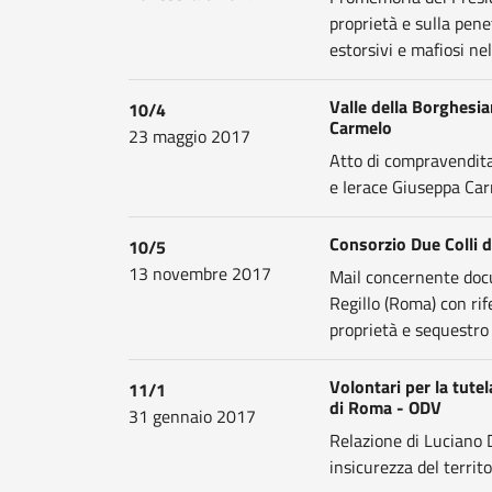
proprietà e sulla pen
estorsivi e mafiosi ne
Valle della Borghesia
10/4
Carmelo
23 maggio 2017
Atto di compravendita 
e Ierace Giuseppa Carm
Consorzio Due Colli d
10/5
13 novembre 2017
Mail concernente docu
Regillo (Roma) con rif
proprietà e sequestro 
Volontari per la tute
11/1
di Roma - ODV
31 gennaio 2017
Relazione di Luciano D
insicurezza del territ